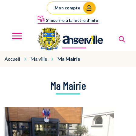
Gestion des traceurs
Mon compte
S'inscrire à la lettre d'info
Al
Angerville
MENU
Accueil
Ma ville
Ma Mairie
Ma Mairie