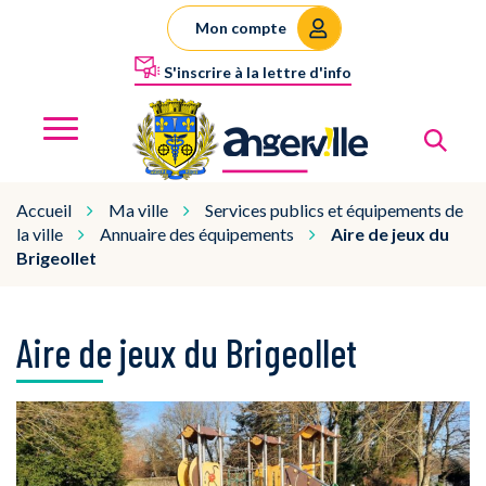
Gestion des traceurs
Mon compte
S'inscrire à la lettre d'info
Al
Angerville
MENU
Accueil
Ma ville
Services publics et équipements de
la ville
Annuaire des équipements
Aire de jeux du
Brigeollet
Aire de jeux du Brigeollet