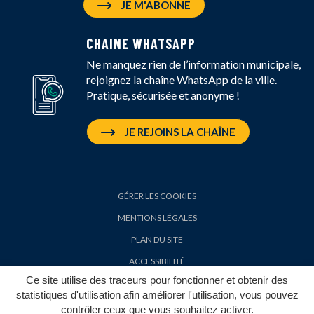
JE M'ABONNE
CHAINE WHATSAPP
Ne manquez rien de l’information municipale,
rejoignez la chaîne WhatsApp de la ville.
Pratique, sécurisée et anonyme !
JE REJOINS LA CHAÎNE
GÉRER LES COOKIES
MENTIONS LÉGALES
PLAN DU SITE
ACCESSIBILITÉ
Ce site utilise des traceurs pour fonctionner et obtenir des
POLITIQUE DE CONFIDENTIALITÉ
statistiques d'utilisation afin améliorer l'utilisation, vous pouvez
contrôler ceux que vous souhaitez activer.