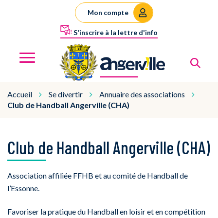
Gestion des traceurs
Mon compte
S'inscrire à la lettre d'info
Al
Angerville
MENU
Accueil
Se divertir
Annuaire des associations
Club de Handball Angerville (CHA)
Club de Handball Angerville (CHA)
Association affiliée FFHB et au comité de Handball de
l’Essonne.
Favoriser la pratique du Handball en loisir et en compétition