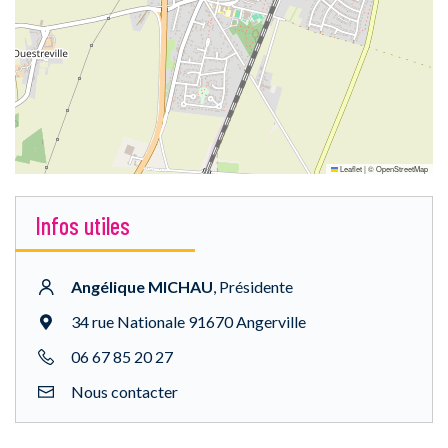
Leaflet
|
©
OpenStreetMap
Infos utiles
Angélique MICHAU
,
Présidente
34 rue Nationale 91670 Angerville
06 67 85 20 27
Nous contacter