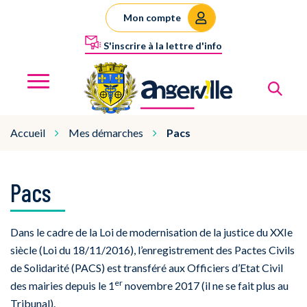
Gestion des traceurs
Mon compte
S'inscrire à la lettre d'info
Al
Angerville
MENU
Accueil
Mes démarches
Pacs
Pacs
Dans le cadre de la Loi de modernisation de la justice du XXIe
siècle (Loi du 18/11/2016), l’enregistrement des Pactes Civils
de Solidarité (PACS) est transféré aux Officiers d’Etat Civil
er
des mairies depuis le 1
novembre 2017 (il ne se fait plus au
Tribunal).