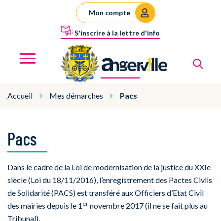
Gestion des traceurs
Mon compte
S'inscrire à la lettre d'info
Al
Angerville
MENU
Accueil
Mes démarches
Pacs
Pacs
Dans le cadre de la Loi de modernisation de la justice du XXIe
siècle (Loi du 18/11/2016), l’enregistrement des Pactes Civils
de Solidarité (PACS) est transféré aux Officiers d’Etat Civil
er
des mairies depuis le 1
novembre 2017 (il ne se fait plus au
Tribunal).