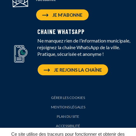
JE M'ABONNE
CHAINE WHATSAPP
Ne manquez rien de l’information municipale,
rejoignez la chaîne WhatsApp de la ville.
Pratique, sécurisée et anonyme !
JE REJOINS LA CHAÎNE
GÉRER LES COOKIES
MENTIONS LÉGALES
PLAN DU SITE
ACCESSIBILITÉ
Ce site utilise des traceurs pour fonctionner et obtenir des
POLITIQUE DE CONFIDENTIALITÉ