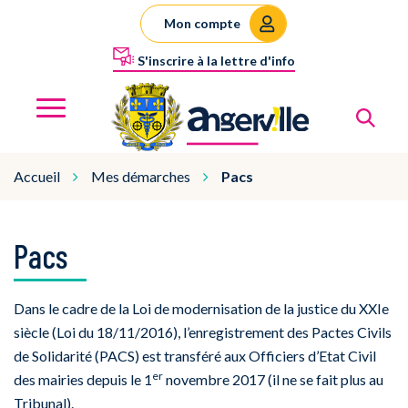
Gestion des traceurs
Mon compte
S'inscrire à la lettre d'info
Al
Angerville
MENU
Accueil
Mes démarches
Pacs
Pacs
Dans le cadre de la Loi de modernisation de la justice du XXIe
siècle (Loi du 18/11/2016), l’enregistrement des Pactes Civils
de Solidarité (PACS) est transféré aux Officiers d’Etat Civil
er
des mairies depuis le 1
novembre 2017 (il ne se fait plus au
Tribunal).