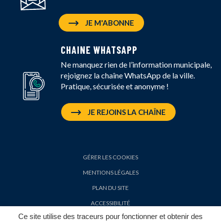
JE M'ABONNE
CHAINE WHATSAPP
Ne manquez rien de l’information municipale,
rejoignez la chaîne WhatsApp de la ville.
Pratique, sécurisée et anonyme !
JE REJOINS LA CHAÎNE
GÉRER LES COOKIES
MENTIONS LÉGALES
PLAN DU SITE
ACCESSIBILITÉ
Ce site utilise des traceurs pour fonctionner et obtenir des
POLITIQUE DE CONFIDENTIALITÉ