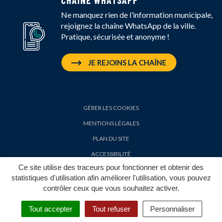
CHAINE WHATSAPP
Ne manquez rien de l’information municipale,
rejoignez la chaîne WhatsApp de la ville.
Pratique, sécurisée et anonyme !
JE REJOINS LA CHAÎNE
GÉRER LES COOKIES
MENTIONS LÉGALES
PLAN DU SITE
ACCESSIBILITÉ
Ce site utilise des traceurs pour fonctionner et obtenir des
POLITIQUE DE CONFIDENTIALITÉ
statistiques d'utilisation afin améliorer l'utilisation, vous pouvez
contrôler ceux que vous souhaitez activer.
Tout accepter
Tout refuser
Personnaliser