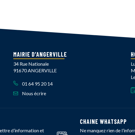
er
email
MAIRIE D’ANGERVILLE
H
34 Rue Nationale
L
91670 ANGERVILLE
M
L
01 64 95 20 14
Nous écrire
book
Instagram
îne Youtube
CHAINE WHATSAPP
ettre d’information et
Ne manquez rien de l’infor