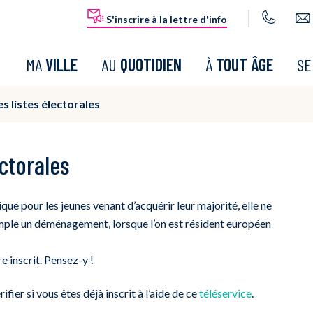
S'inscrire à la lettre d'info
MA
VILLE
AU
QUOTIDIEN
À
TOUT ÂGE
S
es listes électorales
ectorales
tique pour les jeunes venant d’acquérir leur majorité, elle ne
emple un déménagement, lorsque l’on est résident européen
re inscrit. Pensez-y !
fier si vous êtes déjà inscrit à l’aide de ce
téléservice
.