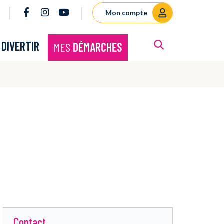
Lien vers le compte Facebook
Lien vers le compte Instagram
Lien vers la chaîne Youtube
Mon compte
RECHERCHE
E
DIVERTIR
MES
DÉMARCHES
FERMER
Contact