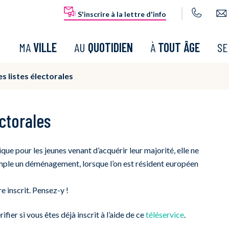
S'inscrire à la lettre d'info
MA
VILLE
AU
QUOTIDIEN
À
TOUT ÂGE
S
es listes électorales
ectorales
tique pour les jeunes venant d’acquérir leur majorité, elle ne
emple un déménagement, lorsque l’on est résident européen
re inscrit. Pensez-y !
fier si vous êtes déjà inscrit à l’aide de ce
téléservice
.