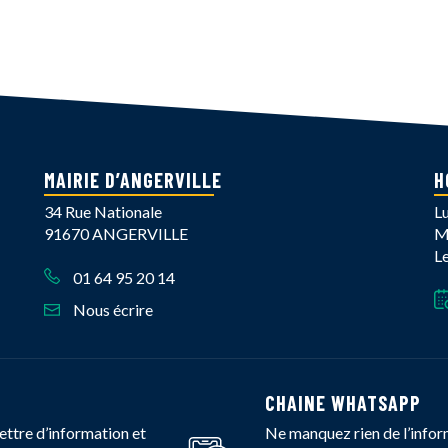
er
email
MAIRIE D’ANGERVILLE
H
34 Rue Nationale
L
91670 ANGERVILLE
M
L
01 64 95 20 14
Nous écrire
book
Instagram
îne Youtube
CHAINE WHATSAPP
ettre d’information et
Ne manquez rien de l’infor