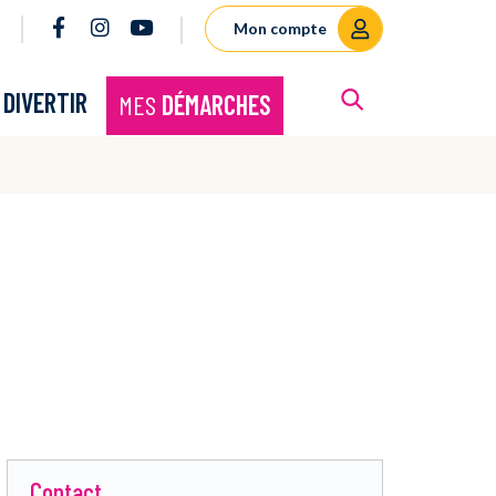
Lien vers le compte Facebook
Lien vers le compte Instagram
Lien vers la chaîne Youtube
Mon compte
RECHERCHE
E
DIVERTIR
MES
DÉMARCHES
FERMER
Contact