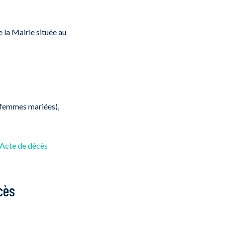
 la Mairie située au
s femmes mariées),
’Acte de décès
cès