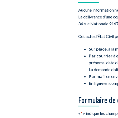
Aucune information n’
La délivrance d’une co
34 rue Nationale 9167
Cet acte d’État Civil p
Sur place
, à la
Par courrier
à e
prénoms, date de
La demande doit
Par mail
, en en
En ligne
en comp
Formulaire de 
«
» indique les champ
*