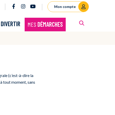
Lien vers le compte Facebook
Lien vers le compte Instagram
Lien vers la chaîne Youtube
Mon compte
RECHERCHE
E
DIVERTIR
MES
DÉMARCHES
FERMER
ale (c’est-à-dire la
 à tout moment, sans