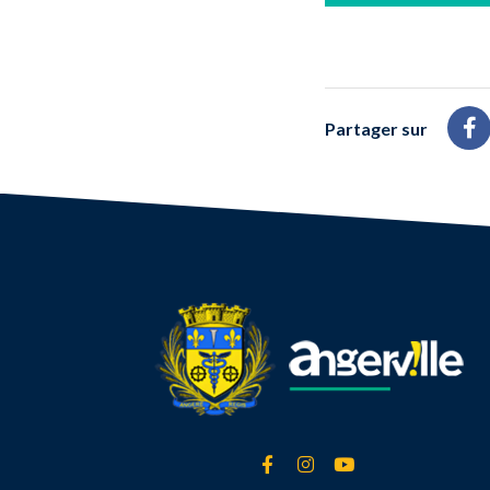
Partager sur
Pa
Lien vers le compte Face
Lien vers le compte 
Lien vers la cha