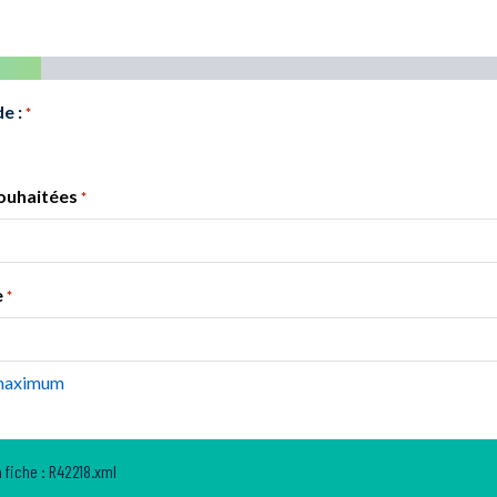
e :
*
ouhaitées
*
e
*
 maximum
 fiche : R42218.xml