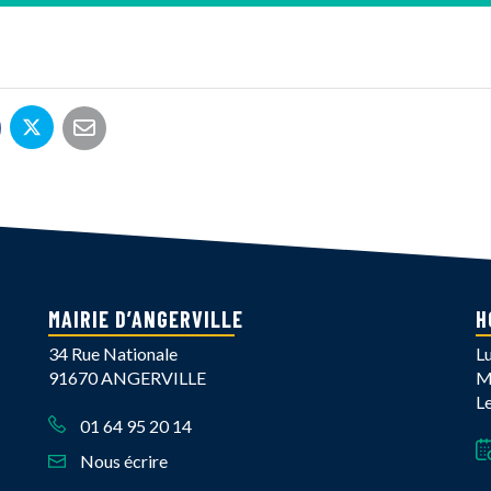
Partager sur Twitter
rtager sur Facebook
Partager par email
MAIRIE D’ANGERVILLE
H
34 Rue Nationale
L
91670 ANGERVILLE
M
L
01 64 95 20 14
Nous écrire
book
Instagram
îne Youtube