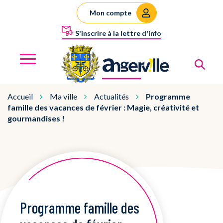
Gestion des traceurs
Mon compte
S'inscrire à la lettre d'info
Al
Angerville
MENU
Accueil
Ma ville
Actualités
Programme
famille des vacances de février : Magie, créativité et
gourmandises !
Programme famille des