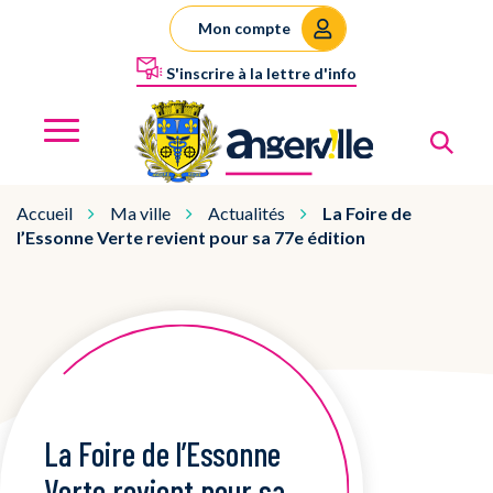
Gestion des traceurs
Mon compte
S'inscrire à la lettre d'info
Al
Angerville
MENU
Accueil
Ma ville
Actualités
La Foire de
l’Essonne Verte revient pour sa 77e édition
La Foire de l’Essonne
Verte revient pour sa