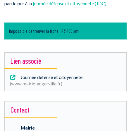
participer à la
journée défense et citoyenneté (JDC)
.
Impossible de trouver la fiche : R31460.xml
Lien associé
Journée défense et citoyenneté
www.mairie-angerville.fr
Contact
Mairie