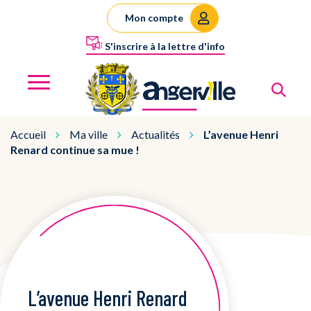
Gestion des traceurs
Mon compte
S'inscrire à la lettre d'info
Al
Angerville
MENU
Accueil
Ma ville
Actualités
L’avenue Henri
Renard continue sa mue !
L’avenue Henri Renard